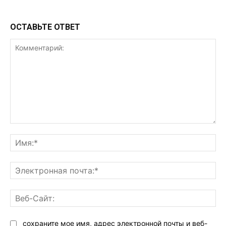
ОСТАВЬТЕ ОТВЕТ
Комментарий:
Им
Эл
поч
Ве
Са
сохраните мое имя, адрес электронной почты и веб-