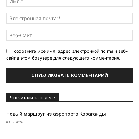
Эл
поч
Ве
Са
сохраните мое имя, адрес электронной почты и веб-
сайт в этом браузере для следующего комментария.
Что читали на неделе
Новый маршрут из аэропорта Караганды
03.08.2026