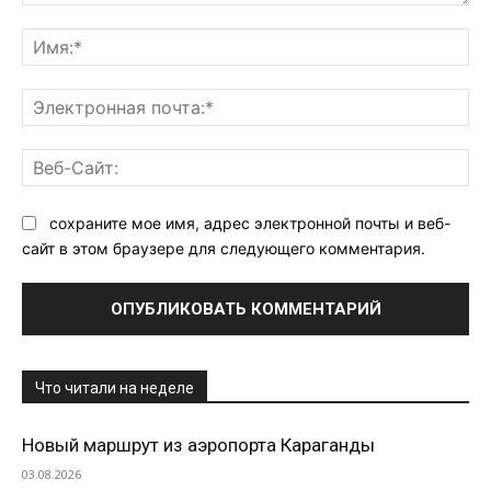
Комментарий:
Им
Эл
поч
Ве
Са
сохраните мое имя, адрес электронной почты и веб-
сайт в этом браузере для следующего комментария.
Что читали на неделе
Новый маршрут из аэропорта Караганды
03.08.2026