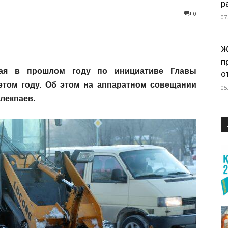
р
0
07
Ж
п
ная в прошлом году по инициативе Главы
о
 этом году. Об этом на аппаратном совещании
05
лекпаев.