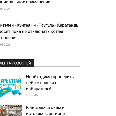
ациональное применение
.08.2026
ителей «Кунгея» и «Таугуль» Караганды
росят пока не отключать котлы
топления
.08.2026
ЛЕНТА НОВОСТЕЙ
Необходимо проверить
себя в списках
избирателей
08.08.2026
К чистым стокам и
истокам: в регионе