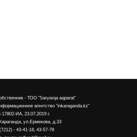
обственник - ТОО "Saryarqa aqparat"
нформационное агентство "inkaraganda.kz"
 17802-ИА, 23.07.2019 г.
 Караганда, ул.Ермекова, д.33
(7212) - 43-41-18, 43-57-78