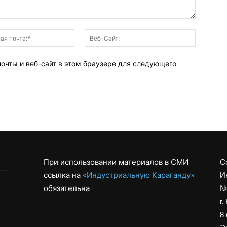
Электронная
Веб-
почта:*
Сайт:
почты и веб-сайт в этом браузере для следующего
При использовании материалов в СМИ
С
ссылка на
«Индустриальную Караганду»
И
обязательна
№
г.
8 