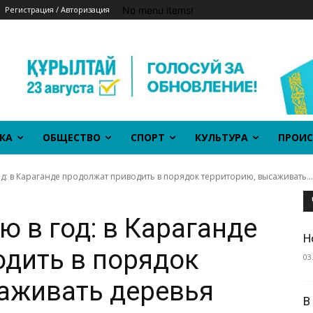
No menu items!
Регистрация / Авторизация
КА
ОБЩЕСТВО
СПОРТ
КУЛЬТУРА
ПРОИС
д: в Караганде продолжат приводить в порядок территорию, высаживать...
 в год: в Караганде
Н
дить в порядок
03
аживать деревья
В