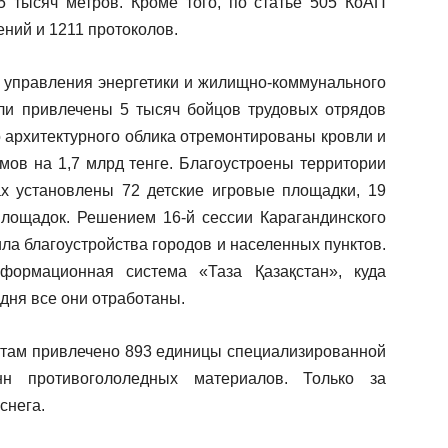
 тысяч метров. Кроме того, по статье 505 КоАП
ний и 1211 протоколов.
я управления энергетики и жилищно-коммунального
ли привлечены 5 тысяч бойцов трудовых отрядов
 архитектурного облика отремонтированы кровли и
ов на 1,7 млрд тенге. Благоустроены территории
ах установлены 72 детские игровые площадки, 19
лощадок. Решением 16-й сессии Карагандинского
ла благоустройства городов и населенных пунктов.
ормационная система «Таза Қазақстан», куда
одня все они отработаны.
отам привлечено 893 единицы специализированной
нн противогололедных материалов. Только за
снега.