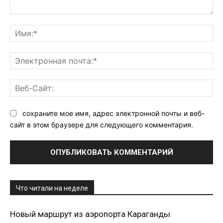
Комментарий:
Им
Эл
поч
Ве
Са
сохраните мое имя, адрес электронной почты и веб-
сайт в этом браузере для следующего комментария.
Что читали на неделе
Новый маршрут из аэропорта Караганды