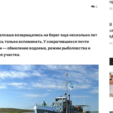
п
0
30
В
о
алхаша возвращались на берег еще несколько лет
М
сь только вспоминать. У сократившихся почти
31
н — обмеление водоема, режим рыболовства и
я участка.