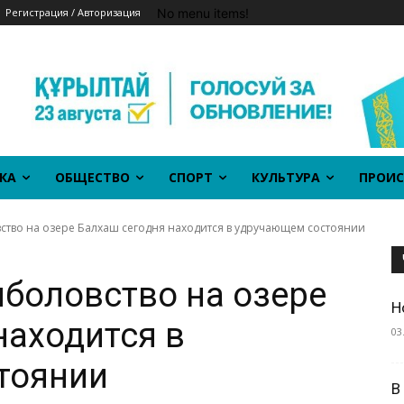
No menu items!
Регистрация / Авторизация
КА
ОБЩЕСТВО
СПОРТ
КУЛЬТУРА
ПРОИС
тво на озере Балхаш сегодня находится в удручающем состоянии
боловство на озере
Н
находится в
03
тоянии
В