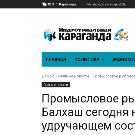
C
Четверг, 6 августа, 2026
19.3
Караганда
ГЛАВНАЯ
ПОЛИТИКА
ЭКОНОМИ
Домой
Главные новости
Промысловое рыболовс
Главные новости
Промысловое ры
Балхаш сегодня 
удручающем сос