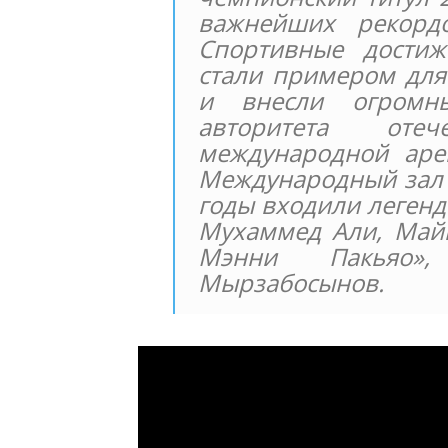
важнейших рекорд
Спортивные достиж
стали примером для
и внесли огромн
авторитета оте
международной арен
Международный зал 
годы входили легенд
Мухаммед Али, Майк
Мэнни Пакьяо
Мырзабосынов.