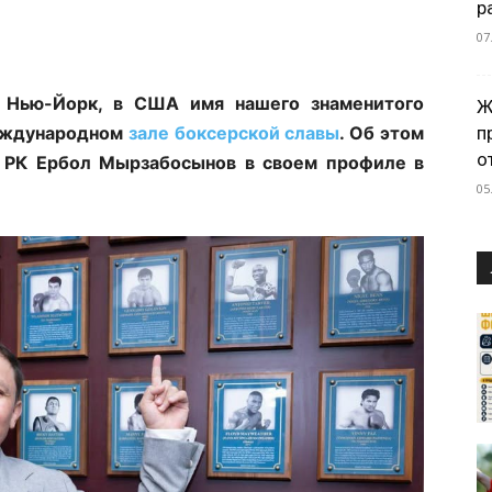
р
07
т Нью-Йорк, в США имя нашего знаменитого
Ж
п
Международном
зале боксерской славы
. Об этом
о
 РК Ербол Мырзабосынов в своем профиле в
05