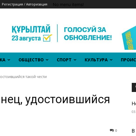
No menu items!
Регистрация / Авторизация
КА
ОБЩЕСТВО
СПОРТ
КУЛЬТУРА
ПРОИС
достоившийся такой чести
нец, удостоившийся
Н
03
В
0