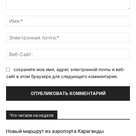
Комментарий:
Им
Эл
поч
Ве
Са
сохраните мое имя, адрес электронной почты и веб-
сайт в этом браузере для следующего комментария.
Что читали на неделе
Новый маршрут из аэропорта Караганды