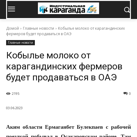
Домой
Главные новости
Кобылье молоко от карагандинских
фермеров будет продаваться в ОАЭ
Главные новости
Кобылье молоко от
карагандинских фермеров
будет продаваться в ОАЭ
2195
0
03.06.2023
Аким области Ермаганбет Булекпаев с рабочей
поездкой побывал в Осакаровском районе. Там