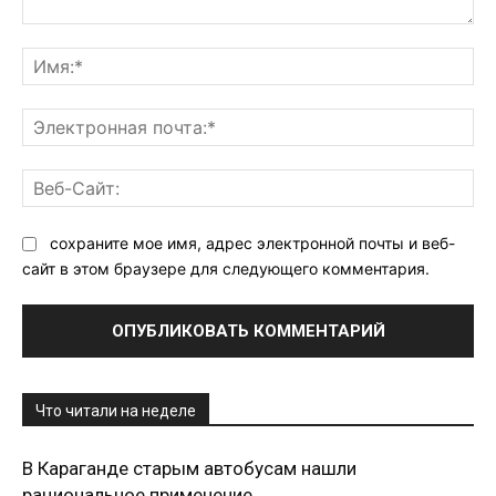
Комментарий:
Им
Эл
поч
Ве
Са
сохраните мое имя, адрес электронной почты и веб-
сайт в этом браузере для следующего комментария.
Что читали на неделе
В Караганде старым автобусам нашли
рациональное применение