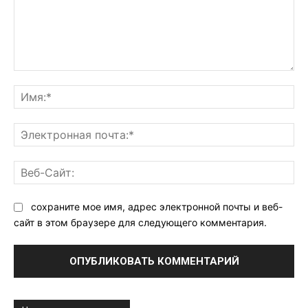
Комментарий:
Им
Эл
поч
Ве
Са
сохраните мое имя, адрес электронной почты и веб-
сайт в этом браузере для следующего комментария.