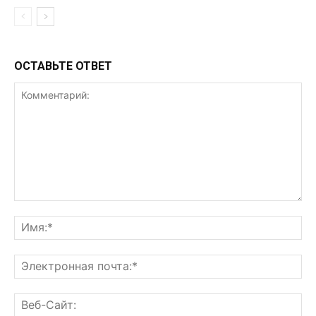
ОСТАВЬТЕ ОТВЕТ
Комментарий:
Им
Эл
поч
Ве
Са