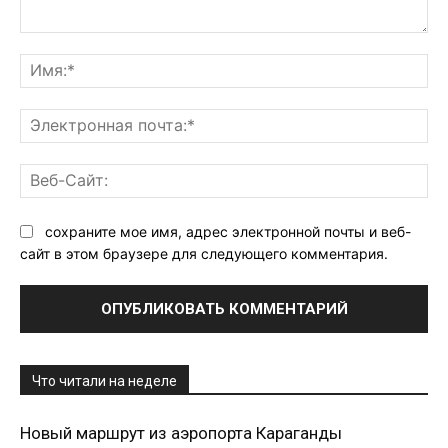
Комментарий:
Им
Эл
поч
Ве
Са
сохраните мое имя, адрес электронной почты и веб-
сайт в этом браузере для следующего комментария.
Что читали на неделе
Новый маршрут из аэропорта Караганды