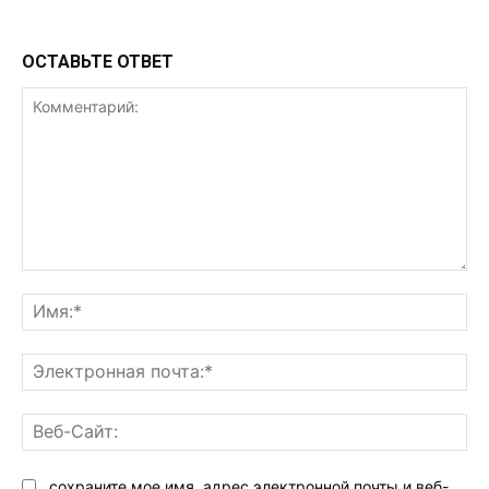
ОСТАВЬТЕ ОТВЕТ
Комментарий:
Им
Эл
поч
Ве
Са
сохраните мое имя, адрес электронной почты и веб-