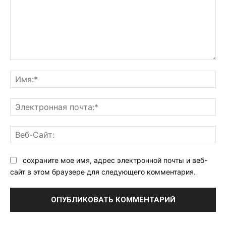
Комментарий:
Им
Эл
поч
Ве
Са
сохраните мое имя, адрес электронной почты и веб-
сайт в этом браузере для следующего комментария.