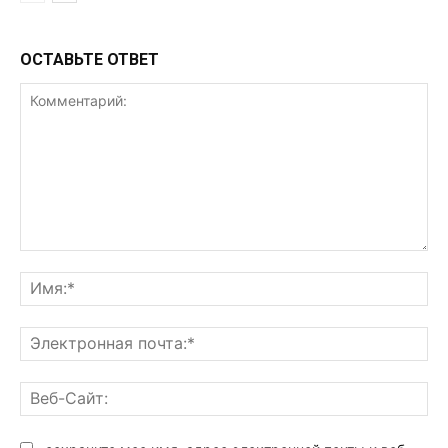
ОСТАВЬТЕ ОТВЕТ
Комментарий:
Им
Эл
поч
Ве
Са