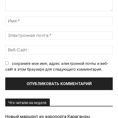
Комментарий:
Им
Эл
поч
Ве
Са
сохраните мое имя, адрес электронной почты и веб-
сайт в этом браузере для следующего комментария.
Что читали на неделе
Новый маршрут из аэропорта Караганды