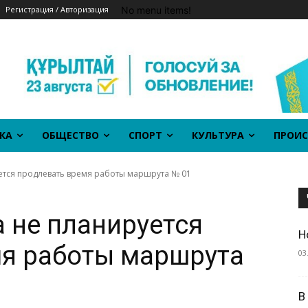
No menu items!
Регистрация / Авторизация
КА
ОБЩЕСТВО
СПОРТ
КУЛЬТУРА
ПРОИС
ется продлевать время работы маршрута № 01
а не планируется
Н
мя работы маршрута
03
В