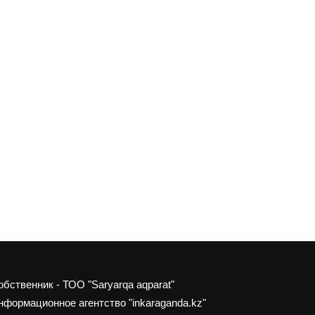
обственник - ТОО "Saryarqa aqparat"
нформационное агентство "inkaraganda.kz"