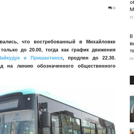
о
0
М
31
В
вались, что востребованный в Михайловке
в
олько до 20.00, тогда как график движения
т
айкудук и Пришахтинск
, продлен до 22.30.
03
д на линию обозначенного общественного