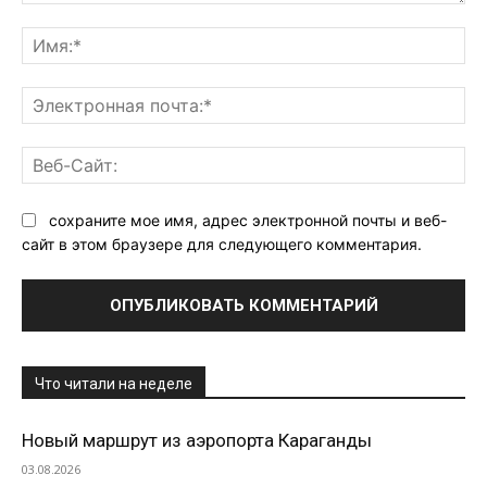
Комментарий:
Им
Эл
поч
Ве
Са
сохраните мое имя, адрес электронной почты и веб-
сайт в этом браузере для следующего комментария.
Что читали на неделе
Новый маршрут из аэропорта Караганды
03.08.2026