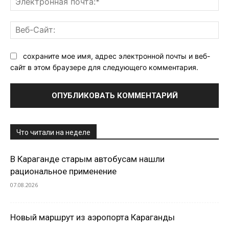
поч
Ве
Са
сохраните мое имя, адрес электронной почты и веб-
сайт в этом браузере для следующего комментария.
Что читали на неделе
В Караганде старым автобусам нашли
рациональное применение
07.08.2026
Новый маршрут из аэропорта Караганды