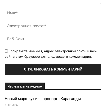
Комментарий:
Им
Эл
поч
Ве
Са
сохраните мое имя, адрес электронной почты и веб-
сайт в этом браузере для следующего комментария.
Что читали на неделе
Новый маршрут из аэропорта Караганды
03.08.2026