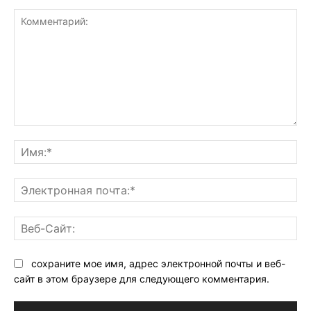
Комментарий:
Им
Эл
поч
Ве
Са
сохраните мое имя, адрес электронной почты и веб-
сайт в этом браузере для следующего комментария.