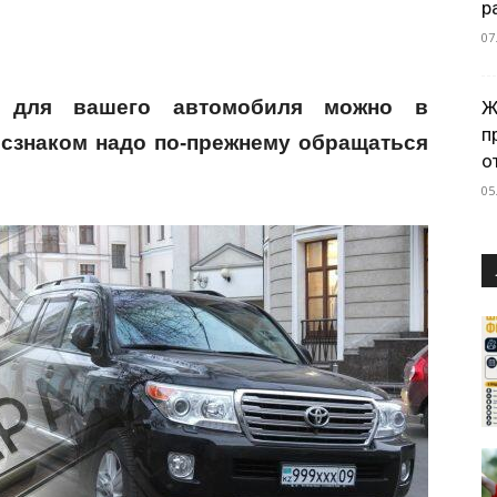
р
07
ра для вашего автомобиля можно в
Ж
п
госзнаком надо по-прежнему обращаться
о
05