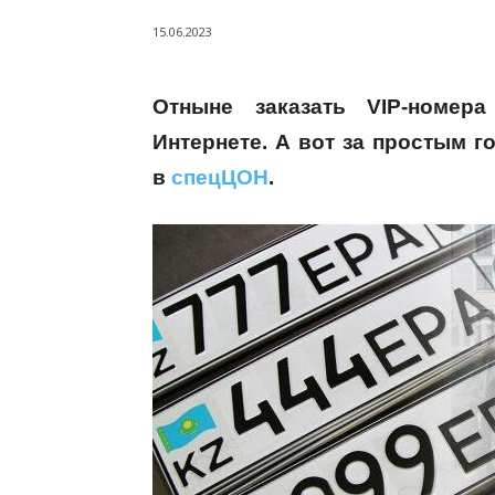
15.06.2023
Отныне заказать VIP-номе
Интернете. А вот за простым 
в
спецЦОН
.