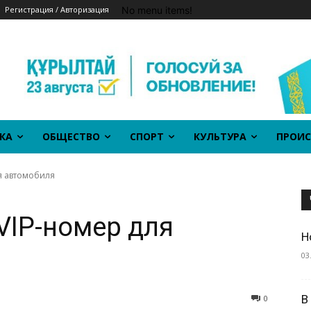
No menu items!
Регистрация / Авторизация
КА
ОБЩЕСТВО
СПОРТ
КУЛЬТУРА
ПРОИС
ля автомобиля
 VIP-номер для
Н
03
В
0