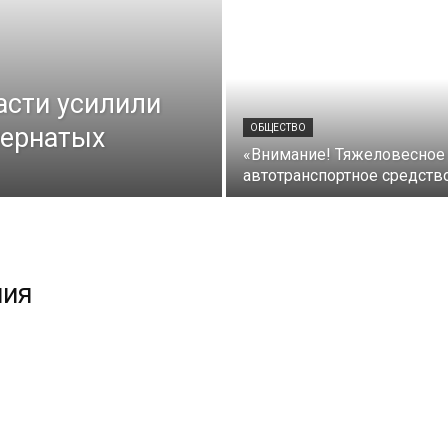
асти усилили
пернатых
ОБЩЕСТВО
«Внимание! Тяжеловесное
автотранспортное средств
ния