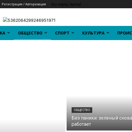
No menu items!
Регистрация / Авторизация
КА
ОБЩЕСТВО
СПОРТ
КУЛЬТУРА
ПРОИС
ОБЩЕСТВО
Без паники: зеленый снов
работает