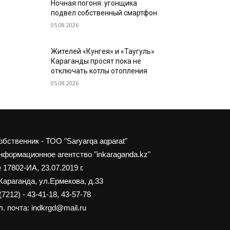
Ночная погоня: угонщика
подвел собственный смартфон
05.08.2026
Жителей «Кунгея» и «Таугуль»
Караганды просят пока не
отключать котлы отопления
05.08.2026
обственник - ТОО "Saryarqa aqparat"
нформационное агентство "inkaraganda.kz"
 17802-ИА, 23.07.2019 г.
 Караганда, ул.Ермекова, д.33
(7212) - 43-41-18, 43-57-78
. почта: indkrgd@mail.ru