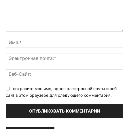
Комментарий:
Им
Эл
поч
Ве
Са
сохраните мое имя, адрес электронной почты и веб-
сайт в этом браузере для следующего комментария.