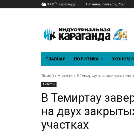
C
Пятница, 7 августа, 2026
27.2
Караганда
ГЛАВНАЯ
ПОЛИТИКА
ЭКОНОМИ
Домой
Новости
В Темиртау завершилось голосо
Новости
В Темиртау заве
на двух закрыты
участках