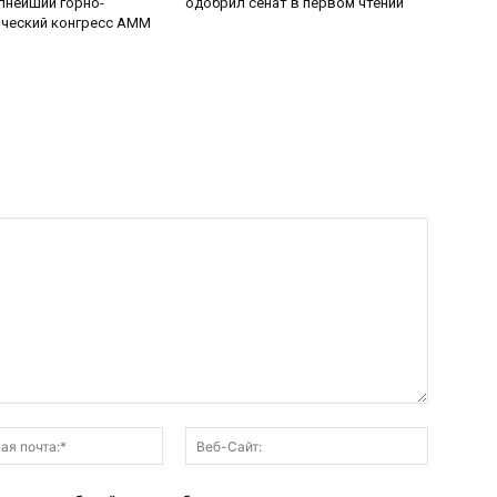
пнейший горно-
одобрил сенат в первом чтении
ический конгресс AMM
Электронная
Веб-
почта:*
Сайт: