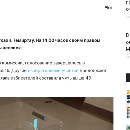
п
0
о
05
В
ках в Темиртау. На 14.00 часов своим правом
о
ч человек.
М
31
 комиссии, голосование завершилось в
5516. Другие
избирательные участки
продолжают
 явка избирателей составила чуть выше 49