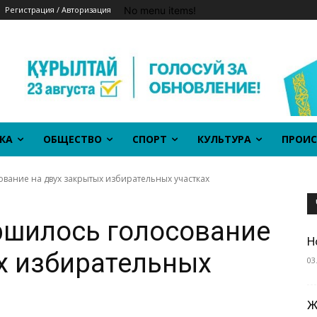
No menu items!
Регистрация / Авторизация
КА
ОБЩЕСТВО
СПОРТ
КУЛЬТУРА
ПРОИС
вание на двух закрытых избирательных участках
ршилось голосование
Н
х избирательных
03
Ж