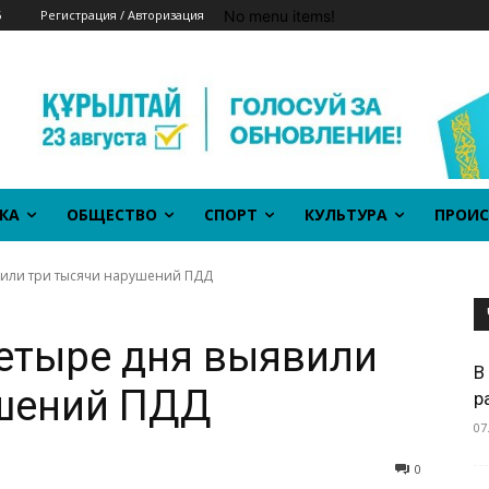
No menu items!
6
Регистрация / Авторизация
КА
ОБЩЕСТВО
СПОРТ
КУЛЬТУРА
ПРОИС
явили три тысячи нарушений ПДД
четыре дня выявили
В
ушений ПДД
р
07
0