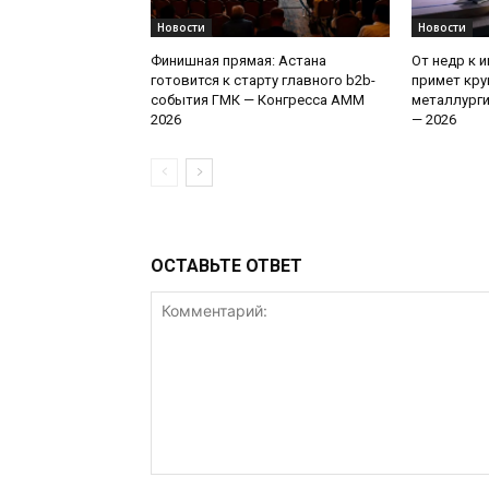
Новости
Новости
Финишная прямая: Астана
От недр к 
готовится к старту главного b2b-
примет кру
события ГМК — Конгресса AMM
металлург
2026
— 2026
ОСТАВЬТЕ ОТВЕТ
Комментарий: