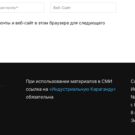
Электронная
Веб-
почта:*
Сайт:
почты и веб-сайт в этом браузере для следующего
При использовании материалов в СМИ
С
ссылка на
«Индустриальную Караганду»
И
обязательна
№
г.
8 
Эл