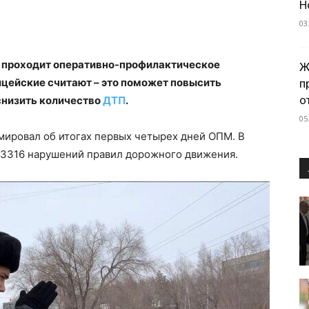
Н
03
и проходит оперативно-профилактическое
Ж
ицейские считают – это поможет повысить
п
о
снизить количество
ДТП
.
05
ировал об итогах первых четырех дней ОПМ. В
 3316 нарушений правил дорожного движения.