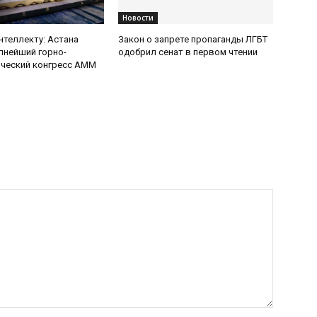
Новости
интеллекту: Астана
Закон о запрете пропаганды ЛГБТ
пнейший горно-
одобрил сенат в первом чтении
ический конгресс AMM