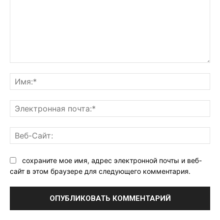
Комментарий:
Им
Эл
поч
Ве
Са
сохраните мое имя, адрес электронной почты и веб-
сайт в этом браузере для следующего комментария.