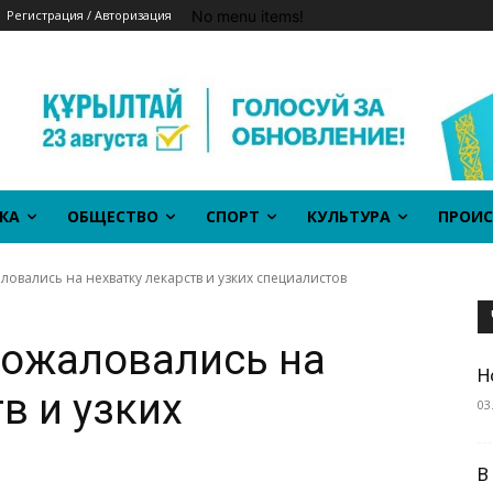
No menu items!
Регистрация / Авторизация
КА
ОБЩЕСТВО
СПОРТ
КУЛЬТУРА
ПРОИС
овались на нехватку лекарств и узких специалистов
пожаловались на
Н
в и узких
03
В