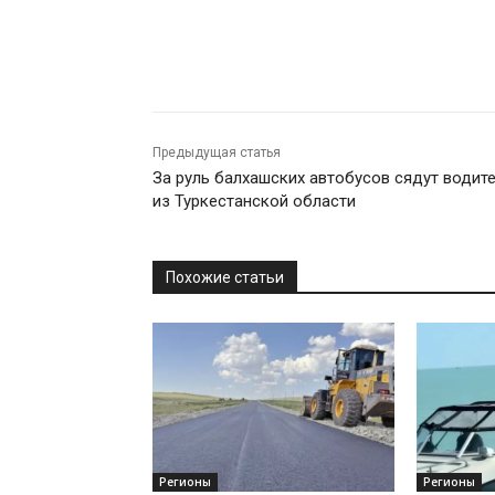
Предыдущая статья
За руль балхашских автобусов сядут водит
из Туркестанской области
Похожие статьи
Регионы
Регионы