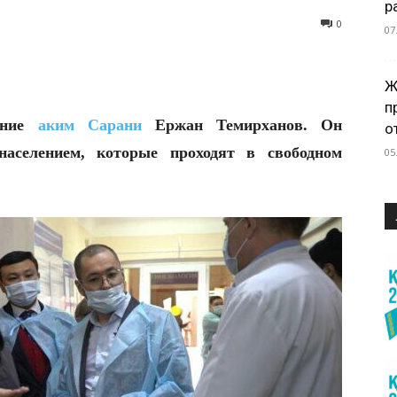
р
0
07
Ж
п
ание
аким Сарани
Ержан Темирханов. Он
о
населением, которые проходят в свободном
05