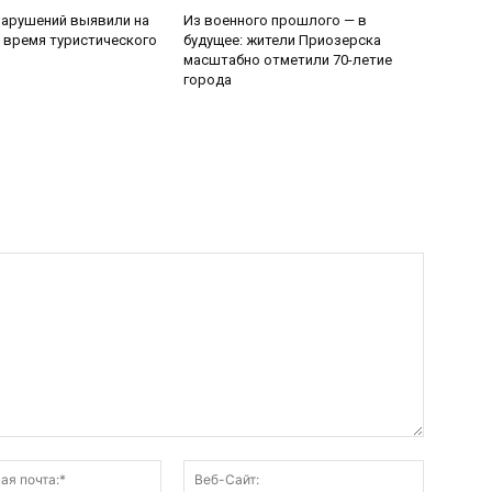
нарушений выявили на
Из военного прошлого — в
 время туристического
будущее: жители Приозерска
масштабно отметили 70-летие
города
Электронная
Веб-