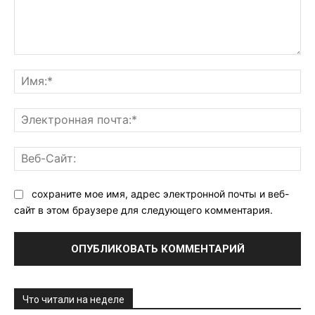
Комментарий:
Им
Эл
поч
Ве
Са
сохраните мое имя, адрес электронной почты и веб-
сайт в этом браузере для следующего комментария.
Что читали на неделе