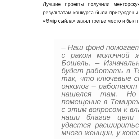
Лучшие проекты получили менторск
результатам конкурса были присуждены 
«Өмір сыйла» занял третье место и был 
– Наш фонд помогае
с раком молочной 
Бошель. – Изначаль
будет работать в Те
так, что ключевые с
онколог – работают 
нашелся там. Но
помещение в Темирта
с этим вопросом к в
наши благие цели
удастся расширитьс
много женщин, у кот