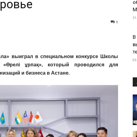
оровье
о
М
31
0
В
в
т
ла» выиграл в специальном конкурсе Школы
03
а «Өрелі ұрпақ», который проводился для
изаций и бизнеса в Астане.