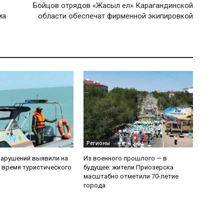
Бойцов отрядов «Жасыл ел» Карагандинской
ма
области обеспечат фирменной экипировкой
Регионы
нарушений выявили на
Из военного прошлого — в
 время туристического
будущее: жители Приозерска
масштабно отметили 70-летие
города