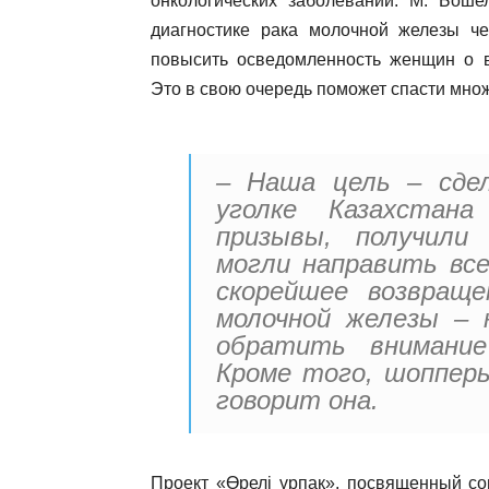
онкологических заболеваний. М. Боше
диагностике рака молочной железы ч
повысить осведомленность женщин о в
Это в свою очередь поможет спасти мно
– Наша цель – сде
уголке Казахстан
призывы, получили
могли направить все
скорейшее возвраще
молочной железы – 
обратить внимание
Кроме того, шопперы
говорит она.
Проект «Өрелі ұрпақ», посвященный со