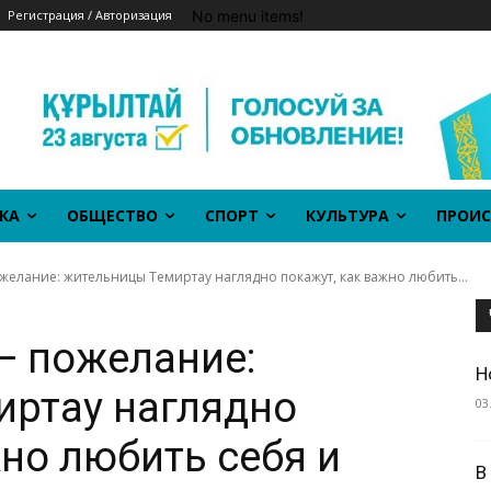
No menu items!
Регистрация / Авторизация
КА
ОБЩЕСТВО
СПОРТ
КУЛЬТУРА
ПРОИС
желание: жительницы Темиртау наглядно покажут, как важно любить...
— пожелание:
Н
иртау наглядно
03
жно любить себя и
В