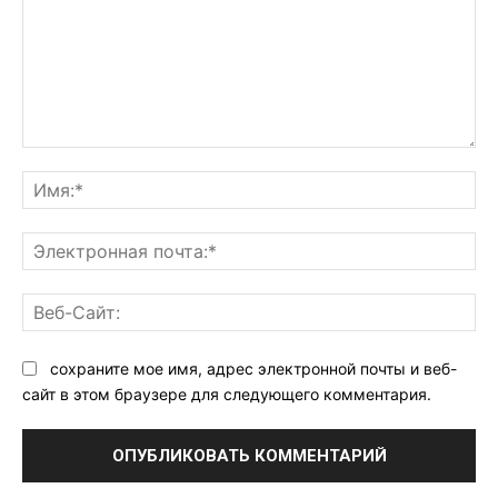
Комментарий:
Им
Эл
поч
Ве
Са
сохраните мое имя, адрес электронной почты и веб-
сайт в этом браузере для следующего комментария.