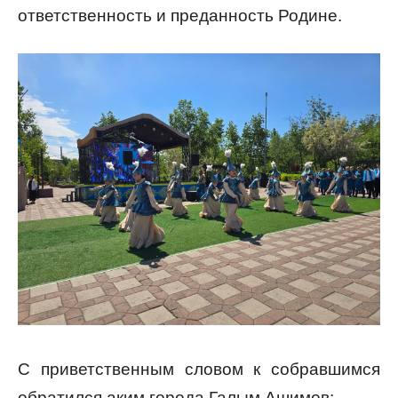
ответственность и преданность Родине.
С приветственным словом к собравшимся
обратился аким города Галым Ашимов: