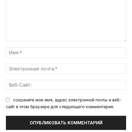
Комментарий:
Им
Эл
поч
Ве
Са
сохраните мое имя, адрес электронной почты и веб-
сайт в этом браузере для следующего комментария.