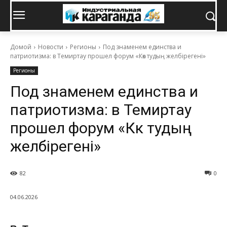
Домой
Новости
Регионы
Под знаменем единства и
патриотизма: в Темиртау прошел форум «Көк тудың желбірегені»
Регионы
Под знаменем единства и
патриотизма: в Темиртау
прошел форум «Көк тудың
желбірегені»
82
0
04.06.2026