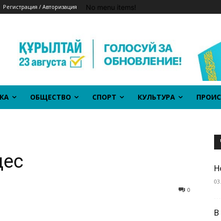
No menu items!
Регистрация / Авторизация
КА
ОБЩЕСТВО
СПОРТ
КУЛЬТУРА
ПРОИС
дес
Н
03
0
В