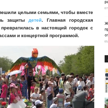
р
07
спешили целыми семьями, чтобы вместе
ень защиты
детей
. Главная городская
Ж
 превратилась в настоящий городок с
п
о
ассами и концертной программой.
05