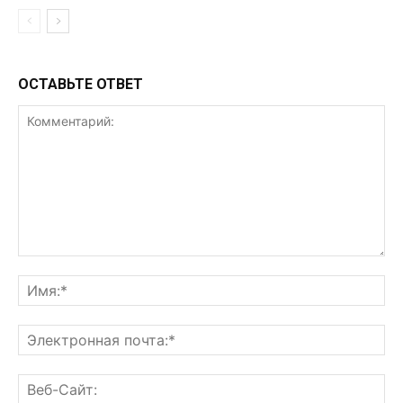
ОСТАВЬТЕ ОТВЕТ
Комментарий:
Им
Эл
поч
Ве
Са