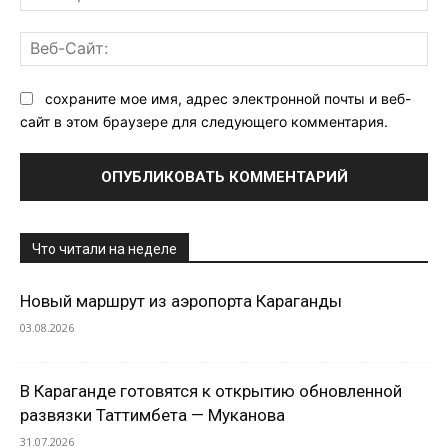
поч
Ве
Са
сохраните мое имя, адрес электронной почты и веб-
сайт в этом браузере для следующего комментария.
Что читали на неделе
Новый маршрут из аэропорта Караганды
03.08.2026
В Караганде готовятся к открытию обновленной
развязки Таттимбета — Муканова
31.07.2026