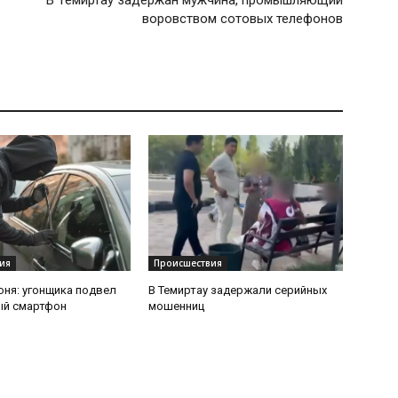
В Темиртау задержан мужчина, промышляющий
воровством сотовых телефонов
ия
Происшествия
оня: угонщика подвел
В Темиртау задержали серийных
ый смартфон
мошенниц