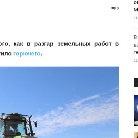
о
0
М
31
В
го, как в разгар земельных работ в
в
т
атило
горючего
.
03