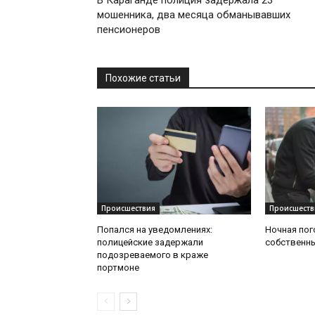
В Караганде полиция задержала 23
мошенника, два месяца обманывавших
пенсионеров
Похожие статьи
Происшествия
Происшеств
Попался на уведомлениях:
Ночная пог
полицейские задержали
собственн
подозреваемого в краже
портмоне