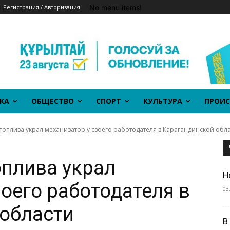
No menu items!
Регистрация / Авторизация
КА
ОБЩЕСТВО
СПОРТ
КУЛЬТУРА
ПРОИС
зтоплива украл механизатор у своего работодателя в Карагандинской обл
оплива украл
Н
воего работодателя в
03
области
В