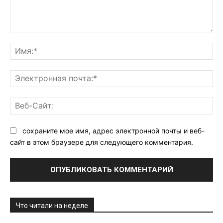
Комментарий:
Им
Эл
поч
Ве
Са
сохраните мое имя, адрес электронной почты и веб-
сайт в этом браузере для следующего комментария.
Что читали на неделе