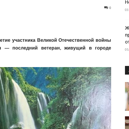
Н
0
03
Ж
п
летие участника Великой Отечественной войны
о
н — последний ветеран, живущий в городе
05