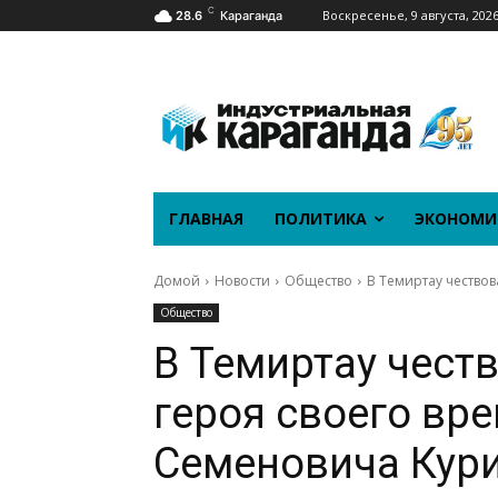
C
Воскресенье, 9 августа, 202
28.6
Караганда
ГЛАВНАЯ
ПОЛИТИКА
ЭКОНОМИ
Домой
Новости
Общество
В Темиртау чество
Общество
В Темиртау чест
героя своего вр
Семеновича Кур