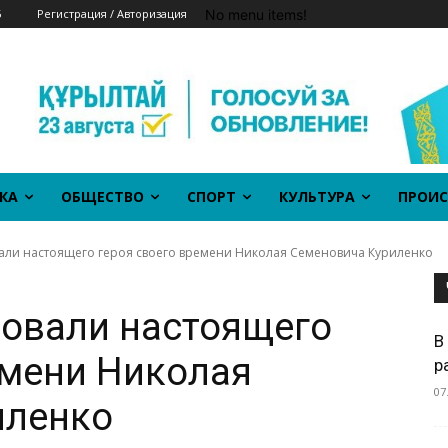
No menu items!
6
Регистрация / Авторизация
КА
ОБЩЕСТВО
СПОРТ
КУЛЬТУРА
ПРОИС
вали настоящего героя своего времени Николая Семеновича Куриленко
вовали настоящего
В
емени Николая
р
07
иленко