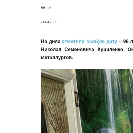
635
24.04.2025
На днях
отметили особую дату
– 98-
Николая Семеновича Куриленко. О
металлургов.