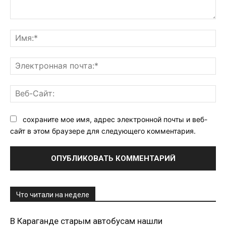
Комментарий:
Им
Эл
поч
Ве
Са
сохраните мое имя, адрес электронной почты и веб-
сайт в этом браузере для следующего комментария.
Что читали на неделе
В Караганде старым автобусам нашли