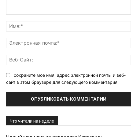
Комментарий:
Им
Эл
поч
Ве
Са
сохраните мое имя, адрес электронной почты и веб-
сайт в этом браузере для следующего комментария.
Что читали на неделе