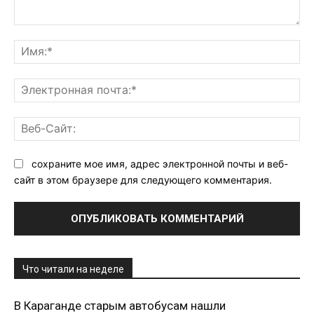
Комментарий:
Им
Эл
поч
Ве
Са
сохраните мое имя, адрес электронной почты и веб-
сайт в этом браузере для следующего комментария.
Что читали на неделе
В Караганде старым автобусам нашли