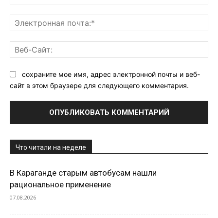
Эл
поч
Ве
Са
сохраните мое имя, адрес электронной почты и веб-
сайт в этом браузере для следующего комментария.
Что читали на неделе
В Караганде старым автобусам нашли
рациональное применение
07.08.2026