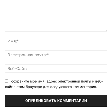
Комментарий:
Им
Эл
поч
Ве
Са
сохраните мое имя, адрес электронной почты и веб-
сайт в этом браузере для следующего комментария.