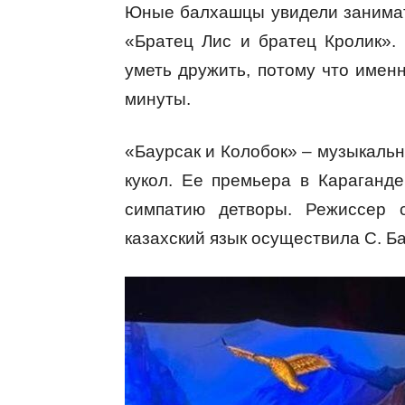
Юные балхашцы увидели занимат
«Братец Лис и братец Кролик». 
уметь дружить, потому что имен
минуты.
«Баурсак и Колобок» – музыкальн
кукол. Ее премьера в Караганд
симпатию детворы. Режиссер с
казахский язык осуществила С. Б