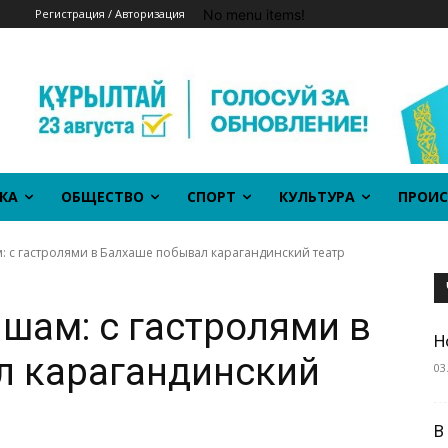
No menu items!
Регистрация / Авторизация
КА
ОБЩЕСТВО
СПОРТ
КУЛЬТУРА
ПРОИС
: с гастролями в Балхаше побывал карагандинский театр
шам: с гастролями в
Н
л карагандинский
03
В