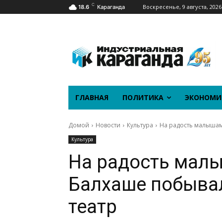
C
Воскресенье, 9 августа, 2026
18.6
Караганда
ГЛАВНАЯ
ПОЛИТИКА
ЭКОНОМИ
Домой
Новости
Культура
На радость малышам
Культура
На радость малы
Балхаше побыва
театр