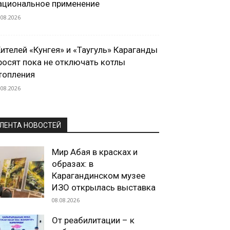
ациональное применение
.08.2026
ителей «Кунгея» и «Таугуль» Караганды
росят пока не отключать котлы
топления
.08.2026
ЛЕНТА НОВОСТЕЙ
Мир Абая в красках и
образах: в
Карагандинском музее
ИЗО открылась выставка
08.08.2026
От реабилитации – к