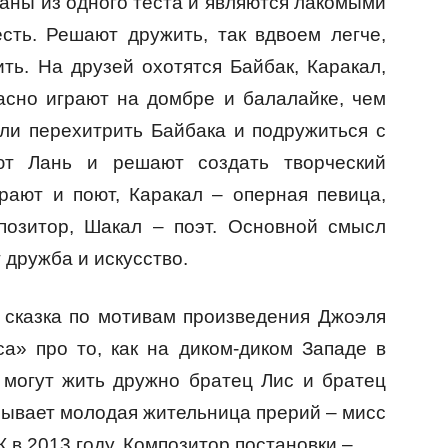
ланы из одного теста и являются лакомыми
сть. Решают дружить, так вдвоем легче,
ть. На друзей охотятся Байбак, Каракал,
асно играют на домбре и балалайке, чем
ли перехитрить Байбака и подружиться с
т Лань и решают создать творческий
грают и поют, Каракал – оперная певица,
позитор, Шакал – поэт. Основной смысл
т дружба и искусство.
 сказка по мотивам произведения Джоэля
а» про то, как на диком-диком Западе в
 могут жить дружно братец Лис и братец
зывает молодая жительница прерий – мисс
в 2013 году. Композитор постановки –