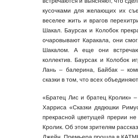
встречаются и выясняют, что сде
кусочками для желающих их съе
веселее жить и врагов перехитри
Шакал. Баурсак и Колобок прекр
очаровывают Каракала, они смог
Шакалом. А еще они встречаю
коллектив. Баурсак и Колобок и
Лань – балерина, Байбак – ком
сказки в том, что всех объединяю
«Братец Лис и братец Кролик» –
Харриса «Сказки дядюшки Римус
прекрасной цветущей прерии не
Кролик. Об этом зрителям расска
Джейн. Премьера прошла в КАТМК 