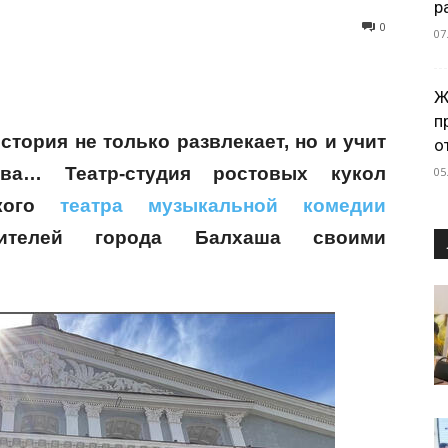
р
0
07
Ж
п
стория не только развлекает, но и учит
о
ва… Театр-студия ростовых кукол
05
ского
театра музыкальной комедии
рителей города Балхаша своими