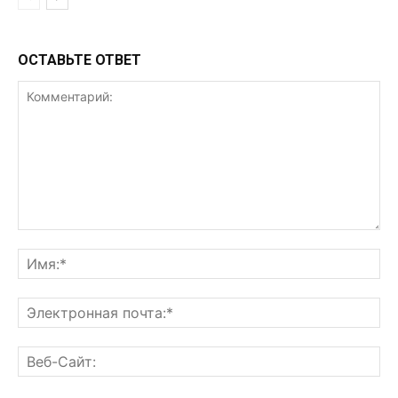
ОСТАВЬТЕ ОТВЕТ
Комментарий:
Им
Эл
поч
Ве
Са