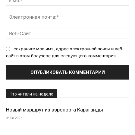
Эл
поч
Ве
Са
сохраните мое имя, адрес электронной почты и веб-
сайт в этом браузере для следующего комментария.
Что читали на неделе
Новый маршрут из аэропорта Караганды
03.08.2026