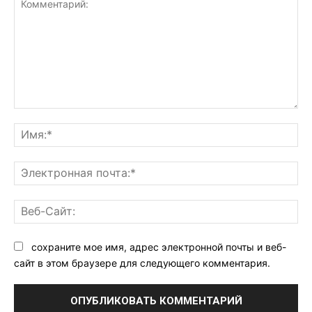
Комментарий:
Им
Эл
поч
Ве
Са
сохраните мое имя, адрес электронной почты и веб-
сайт в этом браузере для следующего комментария.