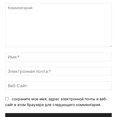
Комментарий:
Им
Эл
поч
Ве
Са
сохраните мое имя, адрес электронной почты и веб-
сайт в этом браузере для следующего комментария.