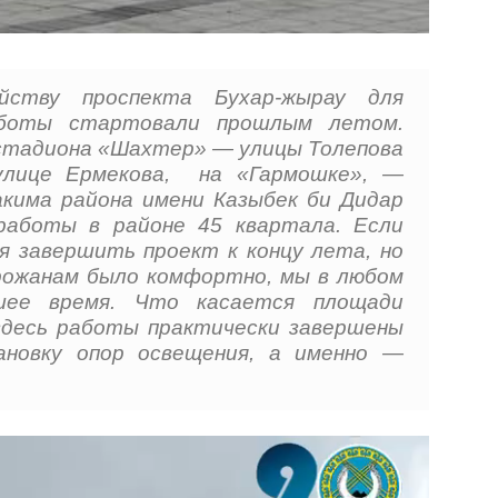
ству проспекта Бухар-жырау для
аботы стартовали прошлым летом.
стадиона «Шахтер» — улицы Толепова
улице Ермекова, на «Гармошке», —
кима района имени Казыбек би Дидар
работы в районе 45 квартала. Если
я завершить проект к концу лета, но
орожанам было комфортно, мы в любом
шее время. Что касается площади
здесь работы практически завершены
новку опор освещения, а именно —