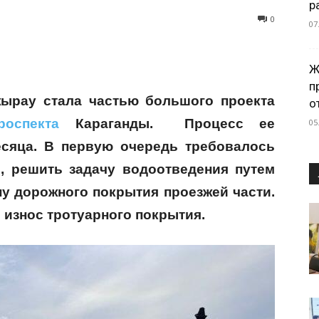
р
0
07
Ж
п
ырау стала частью большого проекта
о
роспекта
Караганды. Процесс ее
05
есяца. В первую очередь требовалось
, решить задачу водоотведения путем
у дорожного покрытия проезжей части.
 износ тротуарного покрытия.