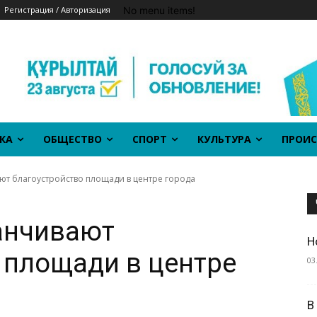
No menu items!
Регистрация / Авторизация
КА
ОБЩЕСТВО
СПОРТ
КУЛЬТУРА
ПРОИС
ют благоустройство площади в центре города
анчивают
Н
 площади в центре
03
В