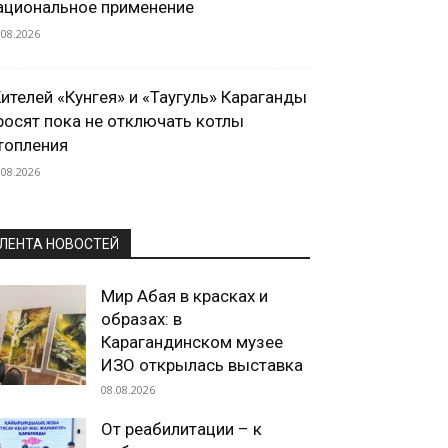
ациональное применение
.08.2026
ителей «Кунгея» и «Таугуль» Караганды
росят пока не отключать котлы
топления
.08.2026
ЛЕНТА НОВОСТЕЙ
Мир Абая в красках и
образах: в
Карагандинском музее
ИЗО открылась выставка
08.08.2026
От реабилитации – к