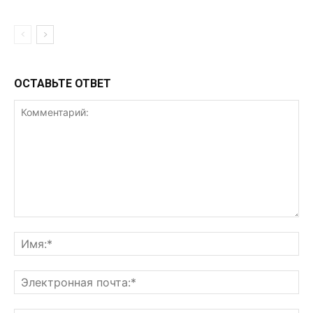
ОСТАВЬТЕ ОТВЕТ
Комментарий:
Им
Эл
поч